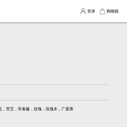
登录
购物袋
忌，苦艾，常春藤，玫瑰，玫瑰木，广藿香