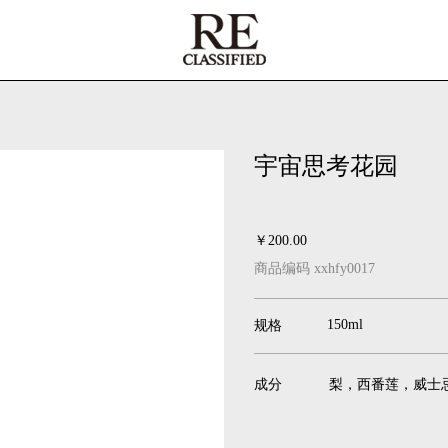
宇宙思考花园
￥200.00
商品编码 xxhfy0017
150ml
规格
成分
梨，西番莲，威士