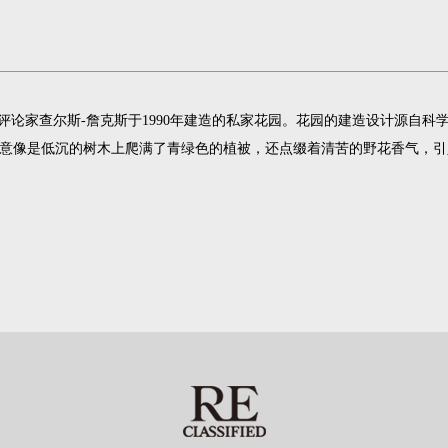
论家查尔斯-詹克斯于1990年建造的私家花园。花园的建造设计源自科
绿意像是低沉的树木上爬满了青绿色的植被，还点缀着清苦的野花香气，引